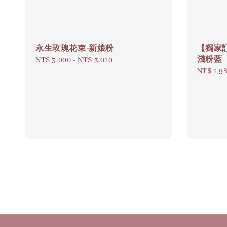
永生玫瑰花束-新娘粉
【獨家
淺粉藍
Regular
NT$ 3,000
-
NT$ 3,010
Regular
NT$ 1,9
price
price