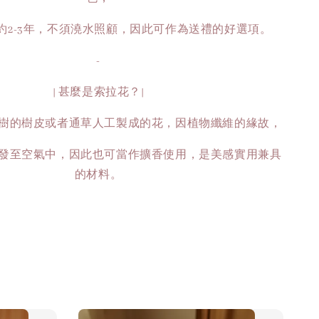
約2-3年，不須澆水照顧，因此可作為送禮的好選項。
-
| 甚麼是索拉花？|
樹的樹皮或者通草人工製成的花，因植物纖維的緣故，
發至空氣中，因此也可當作擴香使用，是美感實用兼具
的材料。