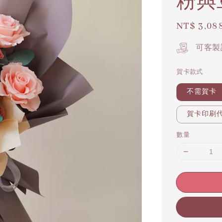
粉與
Regular
NT$ 3,08
price
可客製
賀卡款式
不需賀卡
賀卡印刷代寫
數量