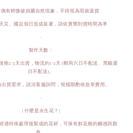
葉材偶有輕微破損屬自然現象，不得視為瑕疵退貨
如遇天災、國定假日造成延遲，請依實際到貨時間為準
-
製作天數：
推2-3天出貨，物流約1-2天 (郵局六日不配送、黑貓週
日不配送)。
時內出貨需求，請洽客服詢問，視檔期酌收急單費用。
-
| 什麼是永生花？|
經過特殊處理後製成的花材，可保有鮮花般的觸感與顏
色，