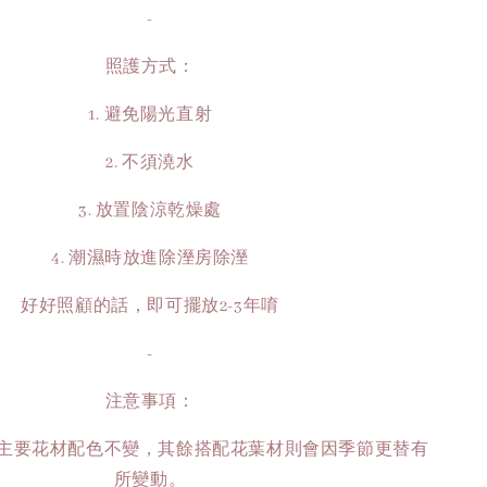
-
照護方式：
1. 避免陽光直射
2. 不須澆水
3. 放置陰涼乾燥處
4. 潮濕時放進除溼房除溼
好好照顧的話，即可擺放2-3年唷
-
注意事項：
僅有主要花材配色不變，其餘搭配花葉材則會因季節更替有
所變動。