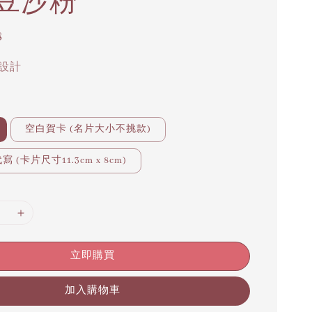
豆沙粉
8
設計
空白賀卡 (名片大小不挑款)
 (卡片尺寸11.3cm x 8cm)
立即購買
加入購物車