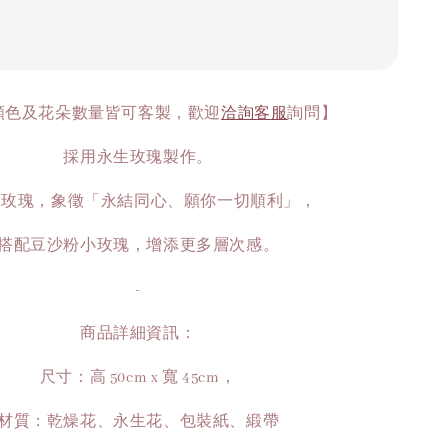
顏色及花朵數量皆可客製，歡迎
洽詢客服
詢問】
採用永生玫瑰製作。
大玫瑰，象徵「永結同心、願你一切順利」，
搭配豆沙粉小玫瑰，增添更多層次感。
-
商品詳細資訊：
尺寸：高 50cm x 寬 45cm，
材質：乾燥花、永生花、包裝紙、緞帶