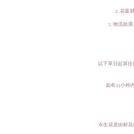
2. 花
3. 物流
以下單日起算往後
如有24小
永生花是由鮮花