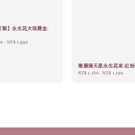
訂製】永生花大珠寶盒-
80
-
NT$ 1,990
漸層滿天星永生花束-紅
Regular
NT$ 1,180
-
NT$ 1,190
price