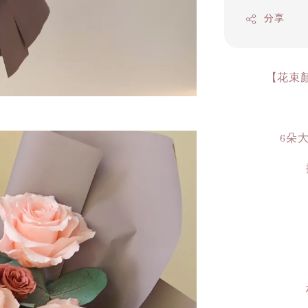
分享
【花束
6朵