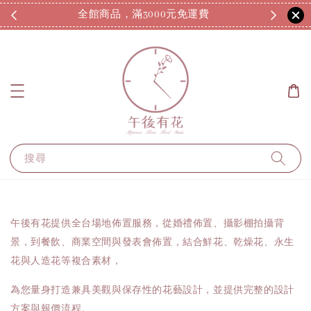
全館商品，滿3000元免運費
7
搜尋
午後有花提供全台場地佈置服務，從婚禮佈置、攝影棚拍攝背
景，到餐飲、商業空間與發表會佈置，結合鮮花、乾燥花、永生
花與人造花等複合素材，
為您量身打造兼具美觀與保存性的花藝設計，並提供完整的設計
方案與報價流程。