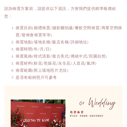
諮詢佈置方案前，請提供以下資訊，方便我們提供精準報價給
您：
佈置目的(婚禮佈置/攝影棚拍攝/餐飲空間佈置/商業空間佈
置/發佈會佈置等等)
佈置地點(場地名稱/飯店名稱/詳細地址)
佈置時間(年/月/日)
佈置風格(韓式清新/復古美式/傳統中式/田園自然)
佈置材料(鮮花/乾燥花/永生花/人造花/氣球)
佈置範圍(附上場地照片尤佳)
是否有範例照片可參考