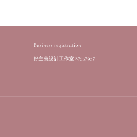
Business registration
好主義設計工作室 87537937