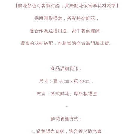
【鮮花顏色可客製討論，實際配花依當季花材為準】
採用圓形禮盒，搭配時令鮮花，
適合作為送禮用途、家中餐桌擺飾，
豐富的花材搭配，也相當適合做為開幕花禮。
商品詳細資訊：
尺寸：高 40cm x 寬 40cm，
材質：各式鮮花、厚紙板禮盒
-
鮮花養護方式：
1. 避免陽光直射，適合置於散光處