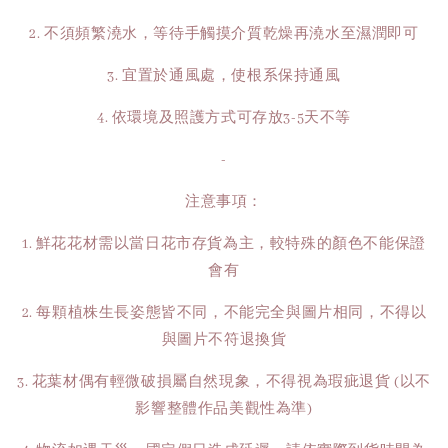
2. 不須頻繁澆水，等待手觸摸介質乾燥再澆水至濕潤即可
3. 宜置於通風處，使根系保持通風
4. 依環境及照護方式可存放3-5天不等
-
注意事項：
1. 鮮花花材需以當日花市存貨為主，較特殊的顏色不能保證
會有
2. 每顆植株生長姿態皆不同，不能完全與圖片相同，不得以
與圖片不符退換貨
3. 花葉材偶有輕微破損屬自然現象，不得視為瑕疵退貨 (以不
影響整體作品美觀性為準)