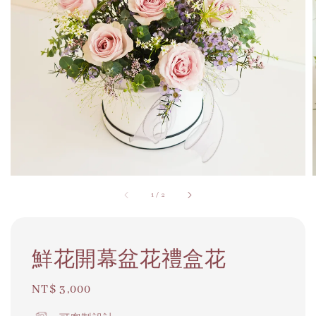
1
/
2
鮮花開幕盆花禮盒花
Regular
NT$ 3,000
price