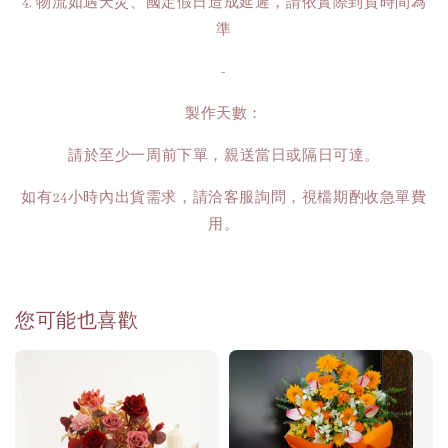
4. 物流如遇天災、國定假日造成延遲，請依實際到貨時間為
準
-
製作天數：
請於至少一周前下單，親送當日或隔日可達。
如有24小時內出貨需求，請洽客服詢問，視檔期酌收急單費
用。
您可能也喜歡