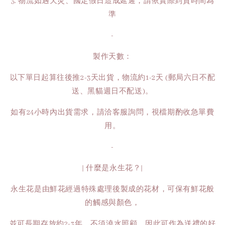
3. 物流如遇天災、國定假日造成延遲，請依實際到貨時間為
準
-
製作天數：
以下單日起算往後推2-3天出貨，物流約1-2天 (郵局六日不配
送、黑貓週日不配送)。
如有24小時內出貨需求，請洽客服詢問，視檔期酌收急單費
用。
-
| 什麼是永生花？|
永生花是由鮮花經過特殊處理後製成的花材，可保有鮮花般
的觸感與顏色，
並可長期存放約2-3年，不須澆水照顧，因此可作為送禮的好