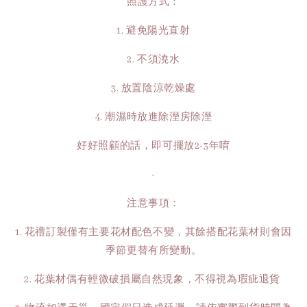
照護方式：
1. 避免陽光直射
2. 不須澆水
3. 放置陰涼乾燥處
4. 潮濕時放進除溼房除溼
好好照顧的話，即可擺放2-3年唷
-
注意事項：
1. 花禮訂製僅有主要花材配色不變，其餘搭配花葉材則會因
季節更替有所變動。
2. 花葉材偶有輕微破損屬自然現象，不得視為瑕疵退貨