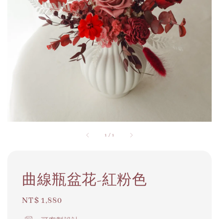
1
/
1
曲線瓶盆花-紅粉色
Regular
NT$ 1,880
price