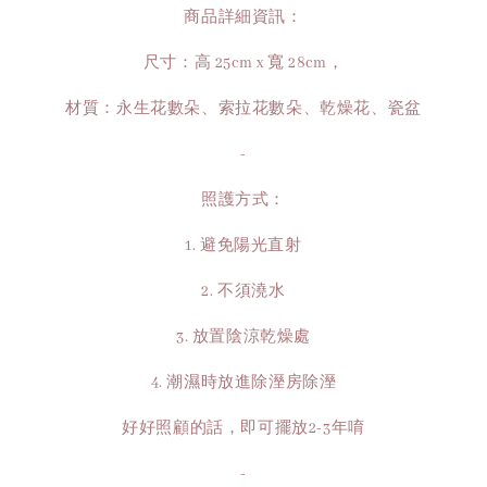
商品詳細資訊：
尺寸：高 25cm x 寬 28cm，
材質：永生花數朵、索拉花數朵、乾燥花、瓷盆
-
照護方式：
1. 避免陽光直射
2. 不須澆水
3. 放置陰涼乾燥處
4. 潮濕時放進除溼房除溼
好好照顧的話，即可擺放2-3年唷
-