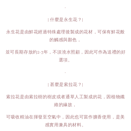
-
| 什麼是永生花？|
永生花是由鮮花經過特殊處理後製成的花材，可保有鮮花般
的觸感與顏色，
並可長期存放約2-3年，不須澆水照顧，因此可作為送禮的好
選項。
-
| 甚麼是索拉花？|
索拉花是由索拉樹的樹皮或者通草人工製成的花，因植物纖
維的緣故，
可吸收精油在揮發至空氣中，因此也可當作擴香使用，是美
感實用兼具的材料。