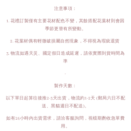
注意事項：
1. 花禮訂製僅有主要花材配色不變，其餘搭配花葉材則會因
季節更替有所變動。
2. 花葉材偶有輕微破損屬自然現象，不得視為瑕疵退貨
3. 物流如遇天災、國定假日造成延遲，請依實際到貨時間為
準
-
製作天數：
以下單日起算往後推2-3天出貨，物流約1-2天 (郵局六日不配
送、黑貓週日不配送)。
如有24小時內出貨需求，請洽客服詢問，視檔期酌收急單費
用。