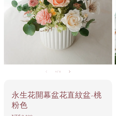
1
/
5
永生花開幕盆花直紋盆-桃
粉色