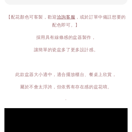
【配花顏色可客製，歡迎
洽詢客服
，或於訂單中備註想要的
配色即可。】
採用具有線條感的盆器製作，
讓簡單的瓷盆多了更多設計感。
此款盆器大小適中，適合擺放櫃台、餐桌上欣賞，
屬於不會太浮誇，但依舊有存在感的盆花唷。
-