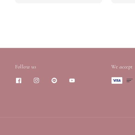
price
price
Follow us
We accept