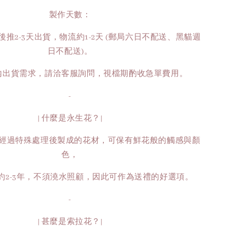
製作天數：
推2-3天出貨，物流約1-2天 (郵局六日不配送、黑貓週
日不配送)。
時內出貨需求，請洽客服詢問，視檔期酌收急單費用。
-
| 什麼是永生花？|
經過特殊處理後製成的花材，可保有鮮花般的觸感與顏
色，
約2-3年，不須澆水照顧，因此可作為送禮的好選項。
-
| 甚麼是索拉花？|