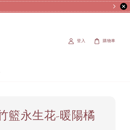
登入
購物車
竹籃永生花-暖陽橘