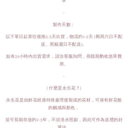
準
-
製作天數：
以下單日起算往後推2-3天出貨，物流約1-2天 (郵局六日不配
送、黑貓週日不配送)。
如有24小時內出貨需求，請洽客服詢問，視檔期酌收急單費
用。
-
| 什麼是永生花？|
永生花是由鮮花經過特殊處理後製成的花材，可保有鮮花般
的觸感與顏色，
並可長期存放約2-3年，不須澆水照顧，因此可作為送禮的好
選項。