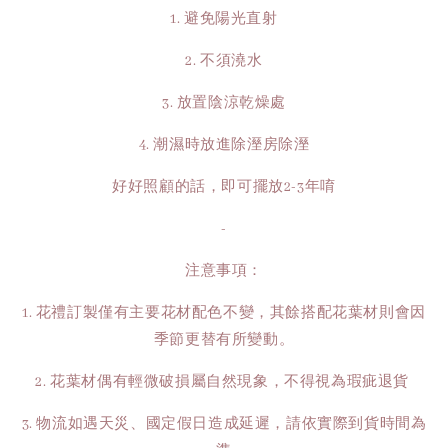
1. 避免陽光直射
2. 不須澆水
3. 放置陰涼乾燥處
4. 潮濕時放進除溼房除溼
好好照顧的話，即可擺放2-3年唷
-
注意事項：
1. 花禮訂製僅有主要花材配色不變，其餘搭配花葉材則會因
季節更替有所變動。
2. 花葉材偶有輕微破損屬自然現象，不得視為瑕疵退貨
3. 物流如遇天災、國定假日造成延遲，請依實際到貨時間為