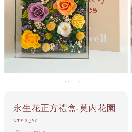
1
/
3
永生花正方禮盒-莫內花園
Regular
NT$ 2,380
price