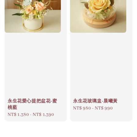
永生花愛心提把盆花-蜜
永生花玻璃盅-晨曦黃
桃藍
Regular
NT$ 980
-
NT$ 990
Regular
NT$ 1,380
-
NT$ 1,390
price
price