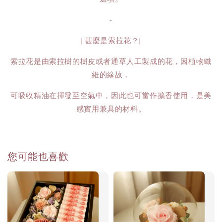
-
| 甚麼是索拉花？|
索拉花是由索拉樹的樹皮或者通草人工製成的花，因植物纖
維的緣故，
可吸收精油在揮發至空氣中，因此也可當作擴香使用，是美
感實用兼具的材料。
您可能也喜歡