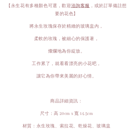
【永生花有多種顏色可選，歡迎
洽詢客服
，或於訂單備註想
要的花色】
將永生玫瑰保存於精緻的玻璃盅內，
柔軟的玫瑰，被細心的保護著，
燦爛地為你綻放。
工作累了，就看看漂亮的小花吧，
讓它為你帶來美麗的好心情。
商品詳細資訊：
尺寸：高 20cm x 寬 14.5cm
材質：永生玫瑰、索拉花、乾燥花、玻璃盅