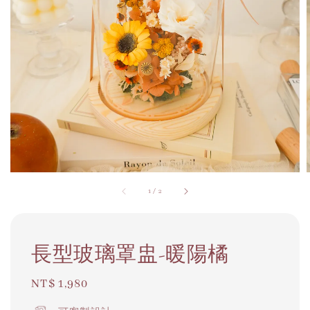
1
/
2
長型玻璃罩盅-暖陽橘
Regular
NT$ 1,980
price