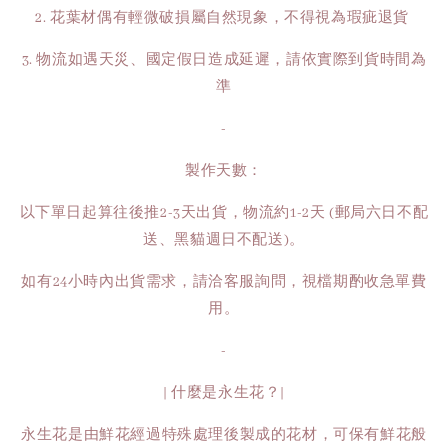
2. 花葉材偶有輕微破損屬自然現象，不得視為瑕疵退貨
3. 物流如遇天災、國定假日造成延遲，請依實際到貨時間為
準
-
製作天數：
以下單日起算往後推2-3天出貨，物流約1-2天 (郵局六日不配
送、黑貓週日不配送)。
如有24小時內出貨需求，請洽客服詢問，視檔期酌收急單費
用。
-
| 什麼是永生花？|
永生花是由鮮花經過特殊處理後製成的花材，可保有鮮花般