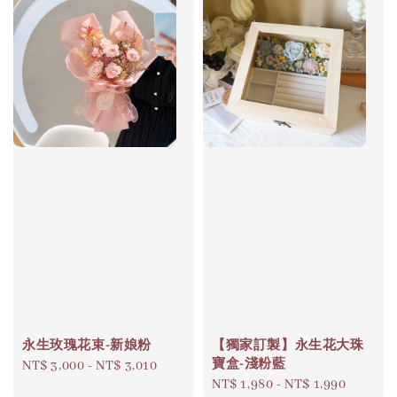
永生玫瑰花束-新娘粉
【獨家訂製】永生花大珠
寶盒-淺粉藍
Regular
NT$ 3,000
-
NT$ 3,010
Regular
NT$ 1,980
-
NT$ 1,990
price