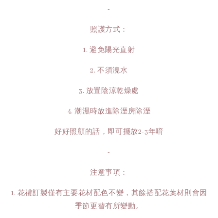
-
照護方式：
1. 避免陽光直射
2. 不須澆水
3. 放置陰涼乾燥處
4. 潮濕時放進除溼房除溼
好好照顧的話，即可擺放2-3年唷
-
注意事項：
1. 花禮訂製僅有主要花材配色不變，其餘搭配花葉材則會因
季節更替有所變動。