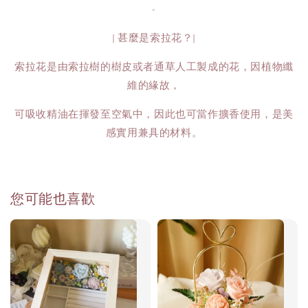
-
| 甚麼是索拉花？|
索拉花是由索拉樹的樹皮或者通草人工製成的花，因植物纖
維的緣故，
可吸收精油在揮發至空氣中，因此也可當作擴香使用，是美
感實用兼具的材料。
您可能也喜歡