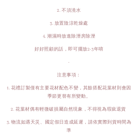
2. 不須澆水
3. 放置陰涼乾燥處
4. 潮濕時放進除溼房除溼
好好照顧的話，即可擺放2-3年唷
-
注意事項：
1. 花禮訂製僅有主要花材配色不變，其餘搭配花葉材則會因
季節更替有所變動。
2. 花葉材偶有輕微破損屬自然現象，不得視為瑕疵退貨
3. 物流如遇天災、國定假日造成延遲，請依實際到貨時間為
準