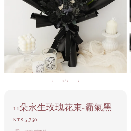
1
/
2
11朵永生玫瑰花束-霸氣黑
Regular
NT$ 3,750
price