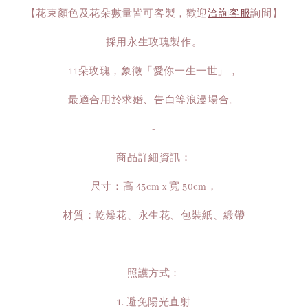
【花束顏色及花朵數量皆可客製，歡迎
洽詢客服
詢問】
採用永生玫瑰製作。
11朵玫瑰，象徵「愛你一生一世」，
最適合用於求婚、告白等浪漫場合。
-
商品詳細資訊：
尺寸：高 45cm x 寬 50cm，
材質：乾燥花、永生花、包裝紙、緞帶
-
照護方式：
1. 避免陽光直射