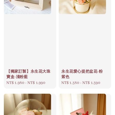
【獨家訂製】永生花大珠
永生花愛心提把盆花-粉
寶盒-淺粉藍
紫色
Regular
NT$ 1,980
-
NT$ 1,990
Regular
NT$ 1,380
-
NT$ 1,390
price
price