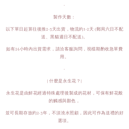
-
製作天數：
以下單日起算往後推2-3天出貨，物流約1-2天 (郵局六日不配
送、黑貓週日不配送)。
如有24小時內出貨需求，請洽客服詢問，視檔期酌收急單費
用。
-
| 什麼是永生花？|
永生花是由鮮花經過特殊處理後製成的花材，可保有鮮花般
的觸感與顏色，
並可長期存放約2-3年，不須澆水照顧，因此可作為送禮的好
選項。