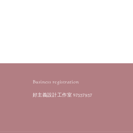
Business registration
好主義設計工作室 87537937