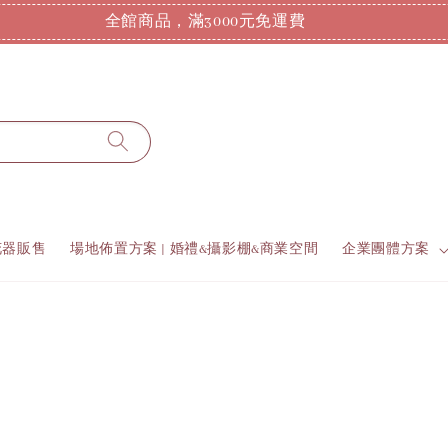
全館商品，滿3000元免運費
花器販售
場地佈置方案 | 婚禮&攝影棚&商業空間
企業團體方案