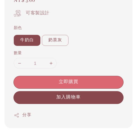
Regular
NT$ 360
price
可客製設計
顏色
牛奶白
奶茶灰
數量
立即購買
加入購物車
分享