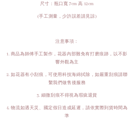
尺寸：瓶口寬 7cm 高 12cm
(手工測量，少許誤差請見諒)
注意事項：
1. 商品為師傅手工製作，花器內部難免有打磨痕跡，以不影
響外觀為主
2. 如花器有小刮痕，可使用科技海綿拭除，如嚴重刮痕請聯
繫我們做售後服務
3. 細微刮痕不得視為瑕疵退貨
4. 物流如遇天災、國定假日造成延遲，請依實際到貨時間為
準