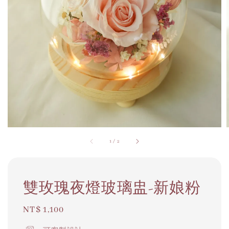
1
/
2
雙玫瑰夜燈玻璃盅-新娘粉
Regular
NT$ 1,100
price