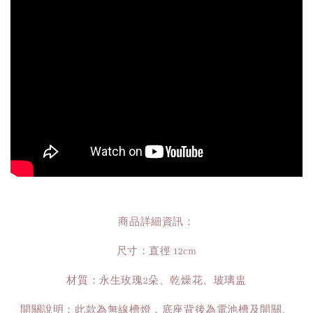
商品詳細資訊：
尺寸：直徑 12cm
材質：永生玫瑰2朵、乾燥花、玻璃盅
開關說明：此款為無線槽燈，底座背後為電池槽及開關。