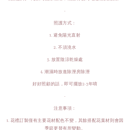
-
照護方式：
1. 避免陽光直射
2. 不須澆水
3. 放置陰涼乾燥處
4. 潮濕時放進除溼房除溼
好好照顧的話，即可擺放2-3年唷
-
注意事項：
1. 花禮訂製僅有主要花材配色不變，其餘搭配花葉材則會因
季節更替有所變動。