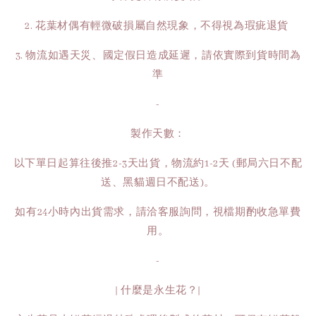
2. 花葉材偶有輕微破損屬自然現象，不得視為瑕疵退貨
3. 物流如遇天災、國定假日造成延遲，請依實際到貨時間為
準
-
製作天數：
以下單日起算往後推2-3天出貨，物流約1-2天 (郵局六日不配
送、黑貓週日不配送)。
如有24小時內出貨需求，請洽客服詢問，視檔期酌收急單費
用。
-
| 什麼是永生花？|