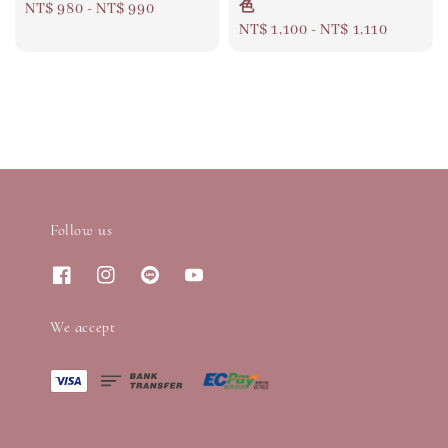
色
Regular
NT$ 980
-
NT$ 990
Regular
NT$ 1,100
-
NT$ 1,110
price
price
Follow us
We accept