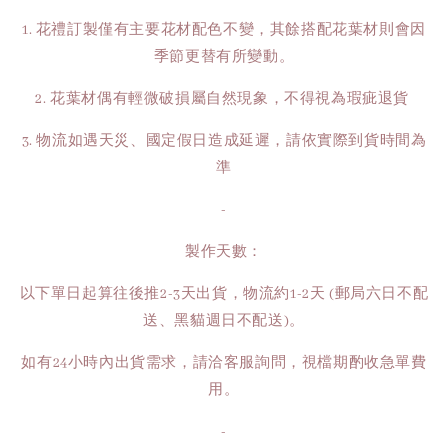
1. 花禮訂製僅有主要花材配色不變，其餘搭配花葉材則會因
季節更替有所變動。
2. 花葉材偶有輕微破損屬自然現象，不得視為瑕疵退貨
3. 物流如遇天災、國定假日造成延遲，請依實際到貨時間為
準
-
製作天數：
以下單日起算往後推2-3天出貨，物流約1-2天 (郵局六日不配
送、黑貓週日不配送)。
如有24小時內出貨需求，請洽客服詢問，視檔期酌收急單費
用。
-