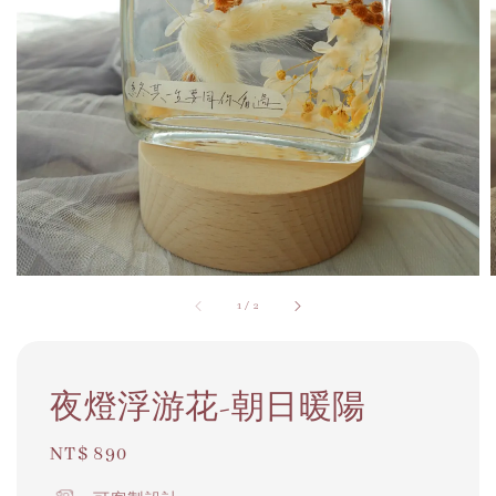
1
/
2
夜燈浮游花-朝日暖陽
Regular
NT$ 890
price