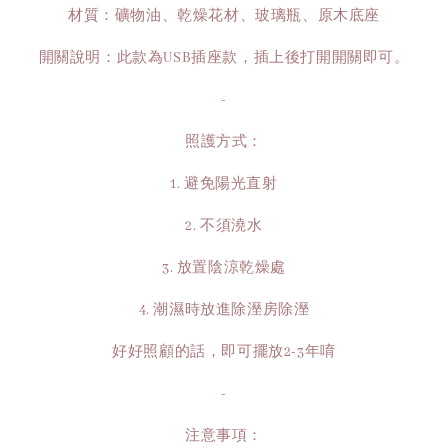
材質：礦物油、乾燥花材、玻璃瓶、原木底座
開關說明：此款為USB插座款，插上後打開開關即可。
-
照護方式：
1. 避免陽光直射
2. 不須澆水
3. 放置陰涼乾燥處
4. 潮濕時放進除溼房除溼
好好照顧的話，即可擺放2-3年唷
-
注意事項：