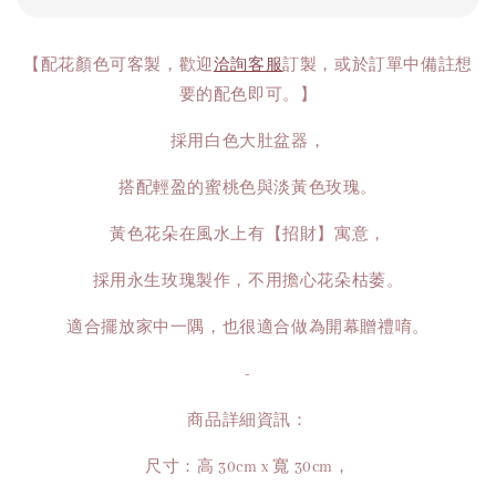
【配花顏色可客製，歡迎
洽詢客服
訂製，或於訂單中備註想
要的配色即可。】
採用白色大肚盆器，
搭配輕盈的蜜桃色與淡黃色玫瑰。
黃色花朵在風水上有【招財】寓意，
採用永生玫瑰製作，不用擔心花朵枯萎。
適合擺放家中一隅，也很適合做為開幕贈禮唷。
-
商品詳細資訊：
尺寸：高 30cm x 寬 30cm，