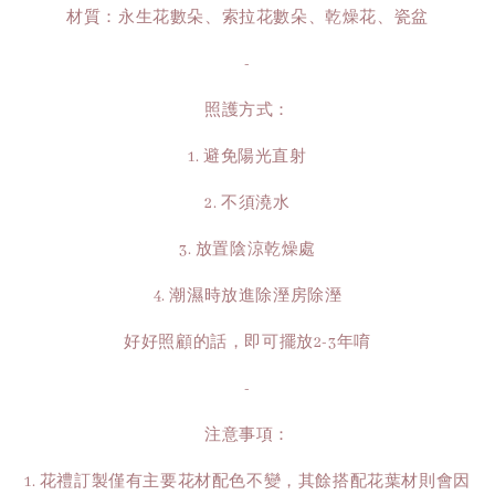
材質：永生花數朵、索拉花數朵、乾燥花、瓷盆
-
照護方式：
1. 避免陽光直射
2. 不須澆水
3. 放置陰涼乾燥處
4. 潮濕時放進除溼房除溼
好好照顧的話，即可擺放2-3年唷
-
注意事項：
1. 花禮訂製僅有主要花材配色不變，其餘搭配花葉材則會因