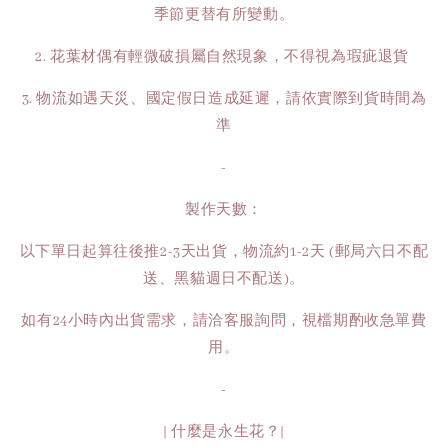
季節更替有所變動。
2. 花葉材偶有輕微破損屬自然現象，不得視為瑕疵退貨
3. 物流如遇天災、國定假日造成延遲，請依實際到貨時間為
準
-
製作天數：
以下單日起算往後推2-3天出貨，物流約1-2天 (郵局六日不配
送、黑貓週日不配送)。
如有24小時內出貨需求，請洽客服詢問，視檔期酌收急單費
用。
-
| 什麼是永生花？|