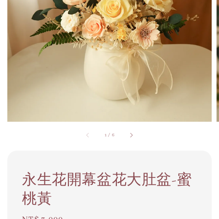
1
/
6
永生花開幕盆花大肚盆-蜜
桃黃