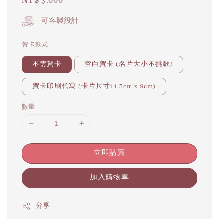
Regular
NT$ 3,000
price
可客製設計
賀卡款式
不需賀卡
空白賀卡 (名片大小不挑款)
賀卡印刷代寫 (卡片尺寸11.3cm x 8cm)
數量
立即購買
加入購物車
分享