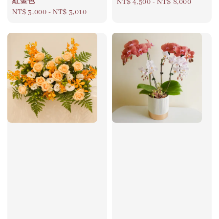
紅金色
Regular
NT$ 4,500
-
NT$ 8,000
Regular
NT$ 3,000
-
NT$ 3,010
price
price