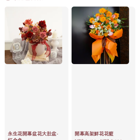
永生花開幕盆花大肚盆-
開幕高架鮮花花籃