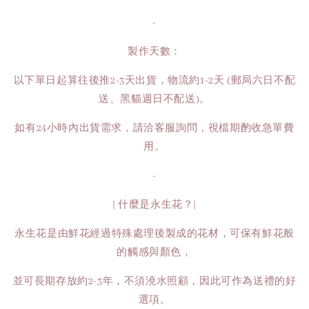
-
製作天數：
以下單日起算往後推2-3天出貨，物流約1-2天 (郵局六日不配
送、黑貓週日不配送)。
如有24小時內出貨需求，請洽客服詢問，視檔期酌收急單費
用。
-
| 什麼是永生花？|
永生花是由鮮花經過特殊處理後製成的花材，可保有鮮花般
的觸感與顏色，
並可長期存放約2-3年，不須澆水照顧，因此可作為送禮的好
選項。