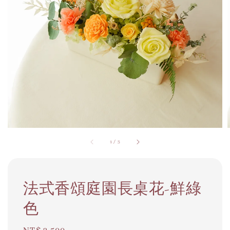
1
/
3
法式香頌庭園長桌花-鮮綠
色