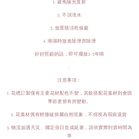
1. 避免陽光直射
2. 不須澆水
3. 放置陰涼乾燥處
4. 潮濕時放進除溼房除溼
好好照顧的話，即可擺放2-3年唷
-
注意事項：
1. 花禮訂製僅有主要花材配色不變，其餘搭配花葉材則會因
季節更替有所變動。
2. 花葉材偶有輕微破損屬自然現象，不得視為瑕疵退貨
3. 物流如遇天災、國定假日造成延遲，請依實際到貨時間為
準