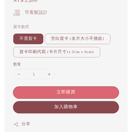
Regular
NT$ 2,500
price
可客製設計
賀卡款式
不需賀卡
空白賀卡 (名片大小不挑款)
賀卡印刷代寫 (卡片尺寸11.3cm x 8cm)
數量
立即購買
加入購物車
分享