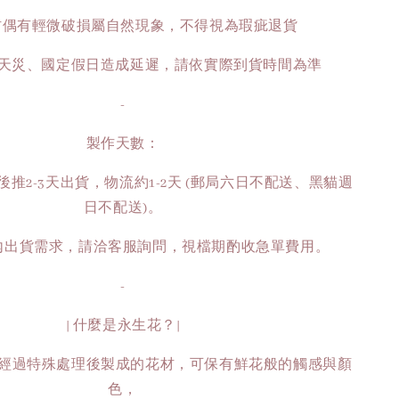
葉材偶有輕微破損屬自然現象，不得視為瑕疵退貨
如遇天災、國定假日造成延遲，請依實際到貨時間為準
-
製作天數：
推2-3天出貨，物流約1-2天 (郵局六日不配送、黑貓週
日不配送)。
時內出貨需求，請洽客服詢問，視檔期酌收急單費用。
-
| 什麼是永生花？|
經過特殊處理後製成的花材，可保有鮮花般的觸感與顏
色，