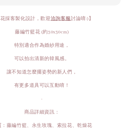
捧花採客製化設計，歡迎
洽詢客服
討論唷:)】
藤編竹籃花 (約30x30cm)
特別適合作為婚紗用途，
可以拍出清新的韓風感。
讓不知道怎麼擺姿勢的新人們，
有更多道具可以互動唷！
-
商品詳細資訊：
質：藤編竹籃、永生玫瑰、索拉花、乾燥花