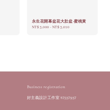
永生花開幕盆花大肚盆-蜜桃黃
Regular
NT$ 3,000
-
NT$ 3,010
price
Business registration
好主義設計工作室 87537937