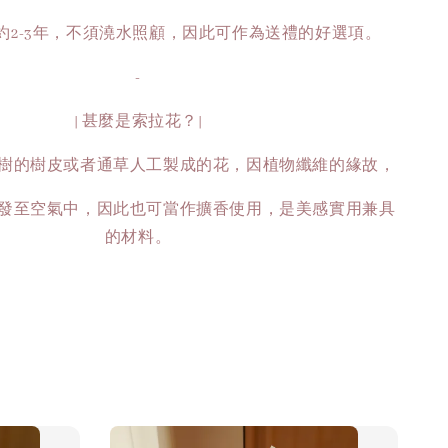
約2-3年，不須澆水照顧，因此可作為送禮的好選項。
-
| 甚麼是索拉花？|
樹的樹皮或者通草人工製成的花，因植物纖維的緣故，
發至空氣中，因此也可當作擴香使用，是美感實用兼具
的材料。