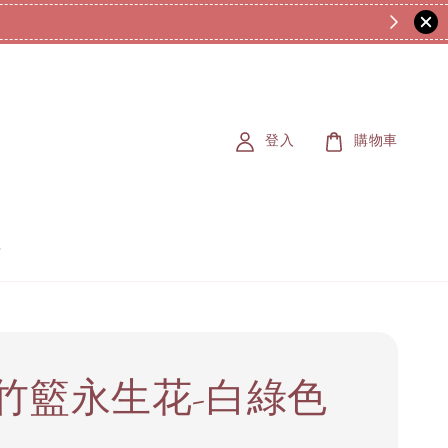
登入
購物車
竹籃永生花-白綠色