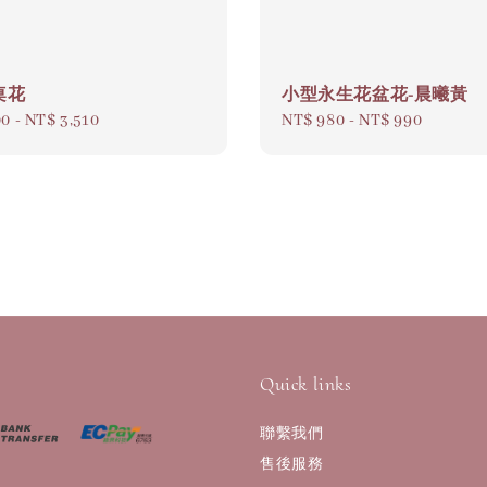
桌花
小型永生花盆花-晨曦黃
00
-
NT$ 3,510
Regular
NT$ 980
-
NT$ 990
price
Quick links
聯繫我們
售後服務