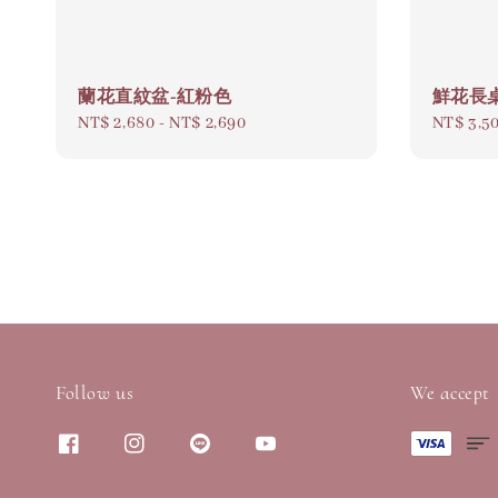
蘭花直紋盆-紅粉色
鮮花長
Regular
NT$ 2,680
-
NT$ 2,690
Regular
NT$ 3,5
price
price
Follow us
We accept