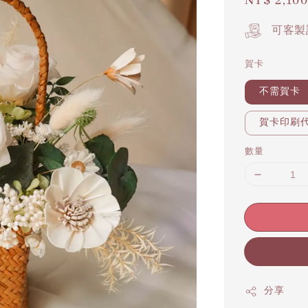
Regular
NT$ 2,100
price
可客製
賀卡
不需賀卡
賀卡印刷代寫
數量
分享