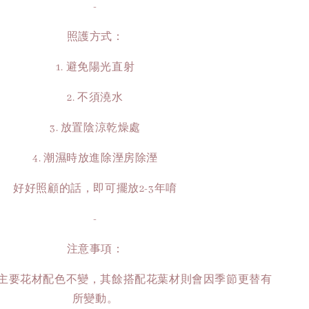
-
照護方式：
1. 避免陽光直射
2. 不須澆水
3. 放置陰涼乾燥處
4. 潮濕時放進除溼房除溼
好好照顧的話，即可擺放2-3年唷
-
注意事項：
僅有主要花材配色不變，其餘搭配花葉材則會因季節更替有
所變動。