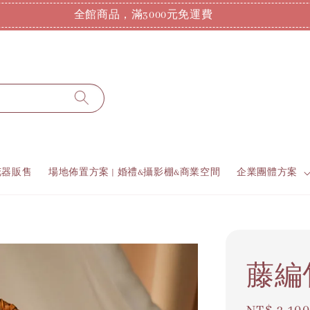
全館商品，滿3000元免運費
花器販售
場地佈置方案 | 婚禮&攝影棚&商業空間
企業團體方案
藤編