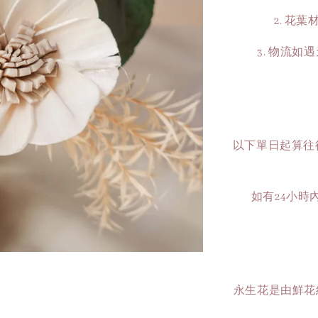
2. 花
3. 物流
以下單日起算往後
如有24小
永生花是由鮮花