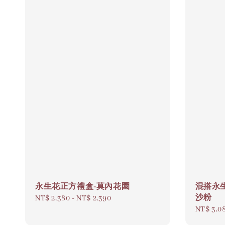
永生花正方禮盒-莫內花園
混搭永
沙粉
Regular
NT$ 2,380
-
NT$ 2,390
Regular
NT$ 3,0
price
price