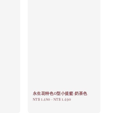
永生花特色O型小提籃-奶茶色
Regular
NT$ 1,480
-
NT$ 1,490
price