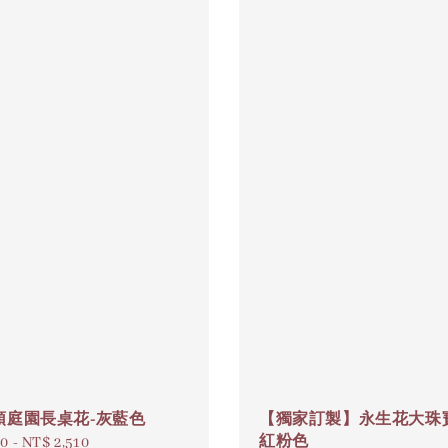
頌庭園長桌花-灰藍色
【獨家訂製】永生花大珠
紅粉色
00
-
NT$ 2,510