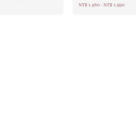
Regular
NT$ 1,980
-
NT$ 1,990
price