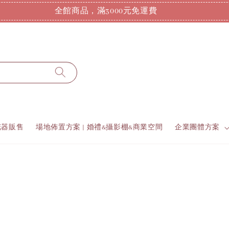
全館商品，滿3000元免運費
花器販售
場地佈置方案 | 婚禮&攝影棚&商業空間
企業團體方案