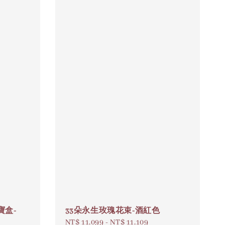
寶盒-
33朵永生玫瑰花束-酒紅色
Regular
NT$ 11,099
-
NT$ 11,109