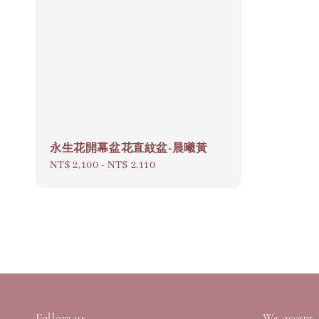
永生花開幕盆花直紋盆-晨曦黃
Regular
NT$ 2,100
-
NT$ 2,110
price
Follow us
We accept